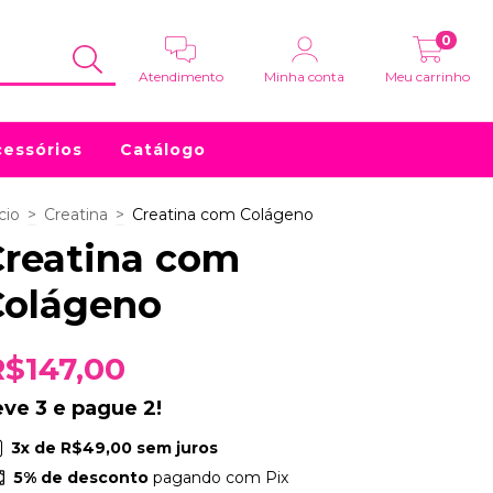
0
Atendimento
Minha conta
Meu carrinho
essórios
Catálogo
cio
>
Creatina
>
Creatina com Colágeno
Creatina com
Colágeno
R$147,00
eve 3 e pague 2!
3
x de
R$49,00
sem juros
5% de desconto
pagando com Pix