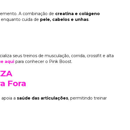
plemento. A combinação de
creatina e colágeno
o, enquanto cuida de
pele, cabelos e unhas
.
ializa seus treinos de musculação, corrida, crossfit e alta
ue aqui
para conhecer o Pink Boost.
EZA
a Fora
 apoia a
saúde das articulações
, permitindo treinar