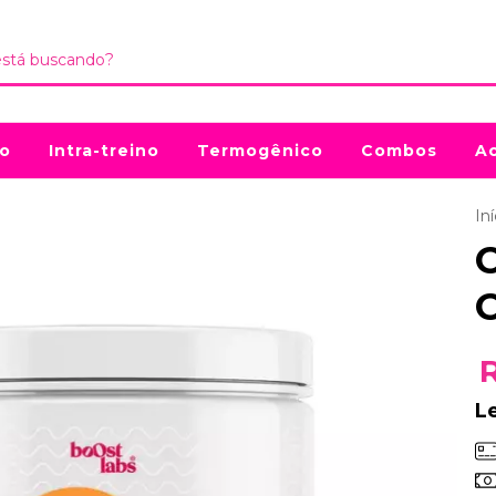
no
Intra-treino
Termogênico
Combos
Ac
Iní
L