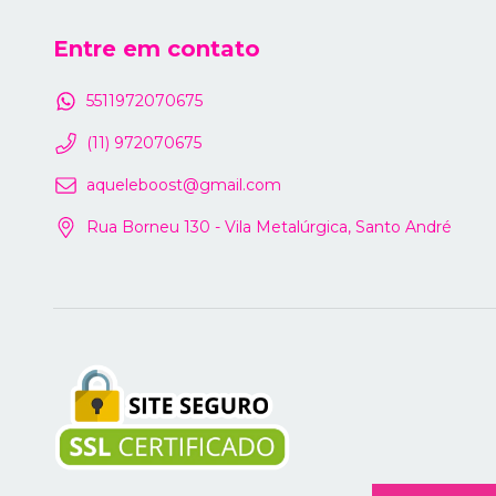
Entre em contato
5511972070675
(11) 972070675
aqueleboost@gmail.com
Rua Borneu 130 - Vila Metalúrgica, Santo André