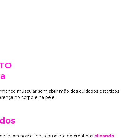
ETO
ca
rmance muscular sem abrir mão dos cuidados estéticos.
ferença no corpo e na pele.
ados
e descubra nossa linha completa de creatinas
clicando