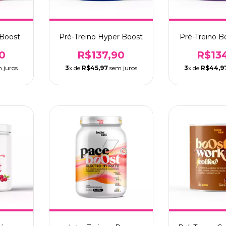
 Boost
Pré-Treino Hyper Boost
Pré-Treino B
0
R$137,90
R$13
 juros
3
x de
R$45,97
sem juros
3
x de
R$44,9