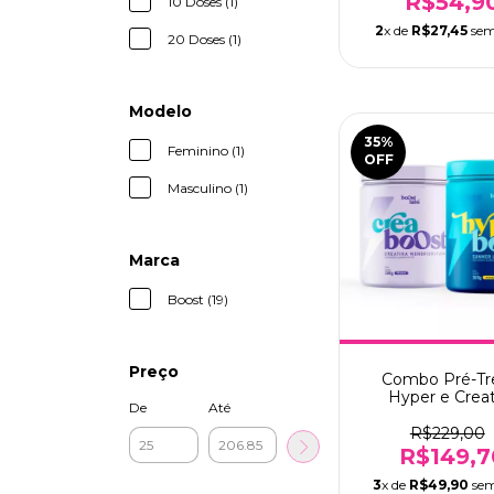
R$54,9
10 Doses (1)
2
x de
R$27,45
sem
20 Doses (1)
Modelo
35
%
Feminino (1)
OFF
Masculino (1)
Marca
Boost (19)
Preço
Combo Pré-Tr
Hyper e Creat
De
Até
R$229,00
R$149,7
3
x de
R$49,90
sem