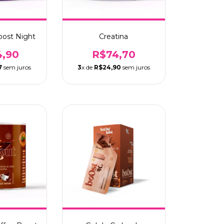
oost Night
Creatina
4,90
R$74,70
7
sem juros
3
x de
R$24,90
sem juros