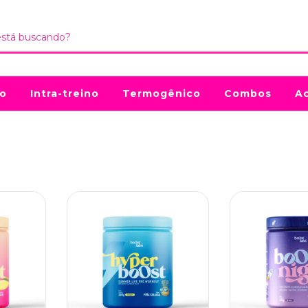
no
Intra-treino
Termogênico
Combos
Ac