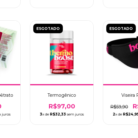
ESGOTADO
ESGOTADO
itrato
Termogênico
Viseira 
0
R$97,00
R
R$59,90
 juros
3
x de
R$32,33
sem juros
2
x de
R$24,9