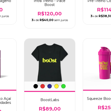
lágeno
Intra Treino - Pace
Pré-Treino C
Boost
0
R$11
R$120,00
 juros
3
x de
R$38,3
3
x de
R$40,00
sem juros
to Açaí
Squeeze Boos
BoostLabs
idades
R$25
R$89,00