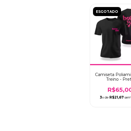
ESGOTADO
Camiseta Poliami
Treino - Pre
R$65,0
3
x de
R$21,67
sem