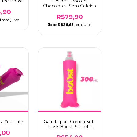
offee Boost
Gel de Carbo de
Chocolate - Sem Cafeína
4,90
R$79,90
0
sem juros
3
x de
R$26,63
sem juros
t Your Life
Garrafa para Corrida Soft
Flask Boost 300ml -
Pink
,00