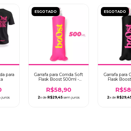
ESGOTADO
ESGOTADO
da para
Garrafa para Corrida Soft
Garrafa para C
ta
Flask Boost 500ml -
Flask Boos
Pink
Pre
0
R$58,90
R$58
 juros
2
x de
R$29,45
sem juros
2
x de
R$29,4