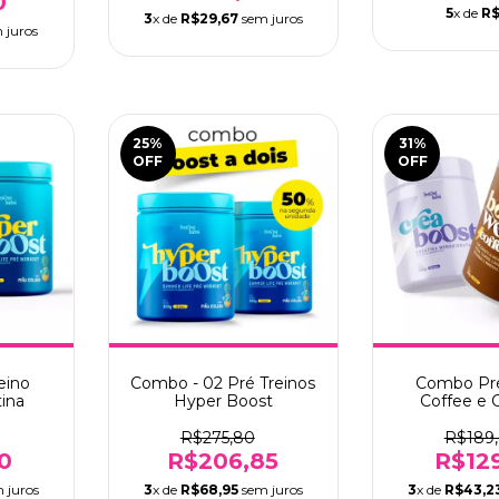
0
5
x de
R$
3
x de
R$29,67
sem juros
 juros
25
%
31
%
OFF
OFF
eino
Combo - 02 Pré Treinos
Combo Pré
ina
Hyper Boost
Coffee e 
R$275,80
R$189
0
R$206,85
R$12
 juros
3
x de
R$68,95
sem juros
3
x de
R$43,2