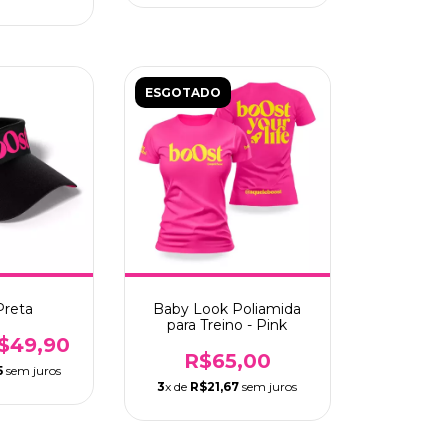
ESGOTADO
Preta
Baby Look Poliamida
para Treino - Pink
$49,90
R$65,00
5
sem juros
3
x de
R$21,67
sem juros