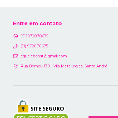
Entre em contato
5511972070675
(11) 972070675
aqueleboost@gmail.com
Rua Borneu 130 - Vila Metalúrgica, Santo André