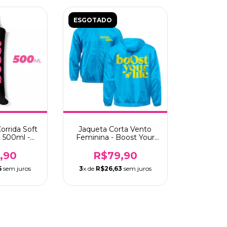
ESGOTADO
orrida Soft
Jaqueta Corta Vento
t 500ml -
Feminina - Boost Your
ta
Life - Azul
,90
R$79,90
5
sem juros
3
x de
R$26,63
sem juros