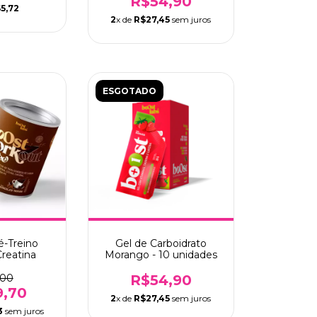
R$54,90
5,72
2
x de
R$27,45
sem juros
ESGOTADO
-Treino
Gel de Carboidrato
Creatina
Morango - 10 unidades
,00
R$54,90
9,70
2
x de
R$27,45
sem juros
3
sem juros