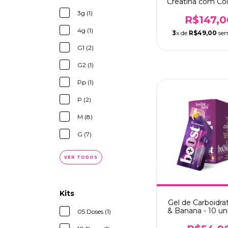
Creatina com Co
3g (1)
R$147,0
4g (1)
3
x de
R$49,00
sem
G1 (2)
G2 (1)
Pp (1)
P (2)
M (8)
G (7)
VER TODOS
Kits
Gel de Carboidra
& Banana - 10 un
05 Doses (1)