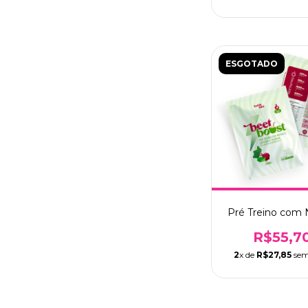
ESGOTADO
Pré Treino com N
R$55,7
2
x de
R$27,85
sem