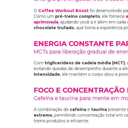
O
Coffee Workout Boost
foi desenvolvido pa
Como um
pré-treino completo
, ele fornece
aprimorada
, ajudando você a ir além em cada
chocolate trufado
, que torna a experiência p
ENERGIA CONSTANTE PA
MCTs para liberação gradual de ener
Com
triglicerídeos de cadeia média (MCT)
,
evitando quedas de desempenho durante a ativi
intensidade
, ele mantém o corpo ativo e pront
FOCO E CONCENTRAÇÃO
Cafeína e taurina para mente em mo
A combinação de
cafeína
e
taurina
presente
extremo
, permitindo concentração total em cad
treino produtivo e eficiente.