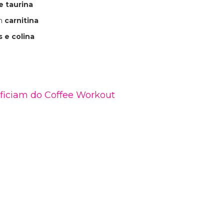
e taurina
om
carnitina
s e colina
eficiam do Coffee Workout