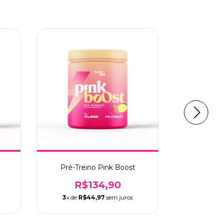
ESGOTAD
Pré-Treino Pink Boost
Pré Tr
R$134,90
3
x de
R$44,97
sem juros
2
x de