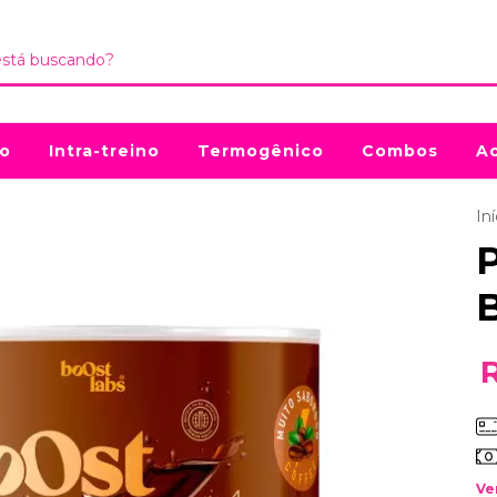
no
Intra-treino
Termogênico
Combos
Ac
Iní
P
Ve