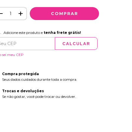
icione este produto e
tenha frete
Adicione este produto e
tenha frete grátis!
átis!
CALCULAR
ALTERAR CEP
regas para o CEP:
o sei meu CEP
Compra protegida
Seus dados cuidados durante toda a compra.
Trocas e devoluções
Se não gostar, você pode trocar ou devolver.