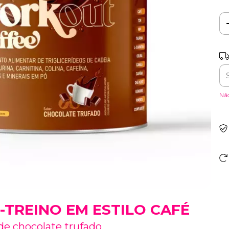
Ad
gr
Ent
Nã
-TREINO EM ESTILO CAFÉ
de chocolate trufado