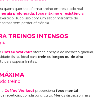
ra quem quer transformar treino em resultado real.
energia prolongada, foco máximo e resistência
 exercício. Tudo isso com um sabor marcante de
razerosa sem perder eficiência.
RA TREINOS INTENSOS
gia
 o
Coffee Workout
oferece energia de liberação gradual,
dade física. Ideal para
treinos longos ou de alta
o para superar limites.
 MÁXIMA
do treino
 no
Coffee Workout
proporciona
foco mental
a repetição, corrida ou circuito. Menos distração, mais