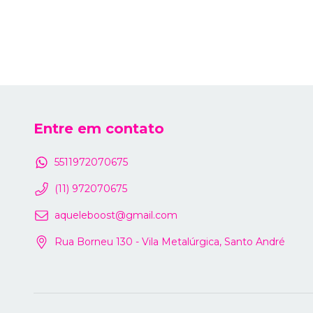
Entre em contato
5511972070675
(11) 972070675
aqueleboost@gmail.com
Rua Borneu 130 - Vila Metalúrgica, Santo André