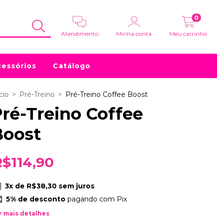
0
Atendimento
Minha conta
Meu carrinho
essórios
Catálogo
cio
>
Pré-Treino
>
Pré-Treino Coffee Boost
ré-Treino Coffee
Boost
R$114,90
3
x de
R$38,30
sem juros
5% de desconto
pagando com Pix
r mais detalhes