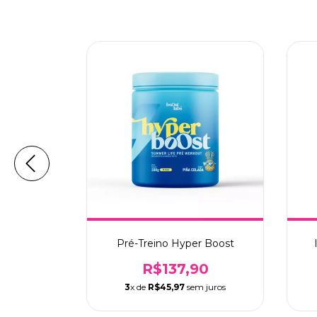
Nitrato
Pré-Treino Hyper Boost
0
R$137,90
 juros
3
x de
R$45,97
sem juros