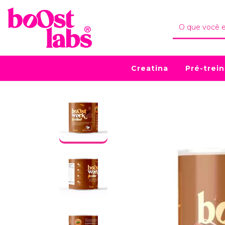
Creatina
Pré-trei