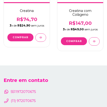
Creatina
Creatina com
Colágeno
R$74,70
R$147,00
3
x de
R$24,90
sem juros
3
x de
R$49,00
sem juros
Entre em contato
5511972070675
(11) 972070675