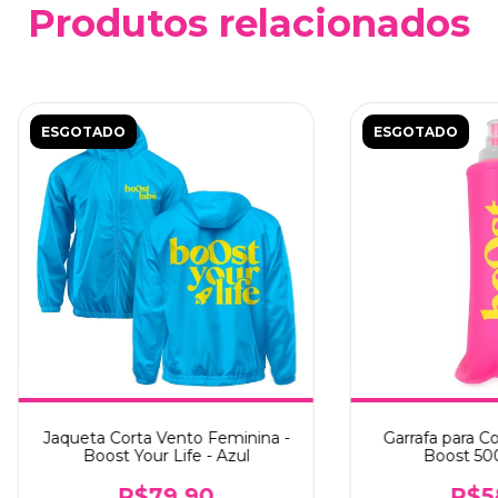
Produtos relacionados
ESGOTADO
ESGOTADO
Jaqueta Corta Vento Feminina -
Garrafa para Co
Boost Your Life - Azul
Boost 500
R$79,90
R$5