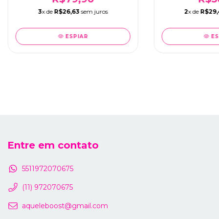
3
x de
R$26,63
sem juros
2
x de
R$29,
ESPIAR
ES
Entre em contato
5511972070675
(11) 972070675
aqueleboost@gmail.com