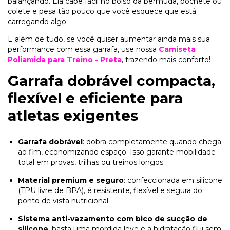
balançando. Ela cabe fácil no bolso da bermuda, pochete ou
colete e pesa tão pouco que você esquece que está
carregando algo.
E além de tudo, se você quiser aumentar ainda mais sua
performance com essa garrafa, use nossa
Camiseta
Poliamida para Treino - Preta
, trazendo mais conforto!
Garrafa dobrável compacta,
flexível e eficiente para
atletas exigentes
Garrafa dobrável
: dobra completamente quando chega
ao fim, economizando espaço. Isso garante mobilidade
total em provas, trilhas ou treinos longos.
Material premium e seguro
: confeccionada em silicone
(TPU livre de BPA), é resistente, flexível e segura do
ponto de vista nutricional.
Sistema anti-vazamento com bico de sucção de
silicone
: basta uma mordida leve e a hidratação flui sem