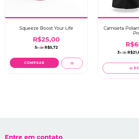
Squeeze Boost Your Life
Camiseta Poliami
Pr
R$25,00
R$6
5
x de
R$5,72
3
x de
R$21,
COMPRAR
ES
Entre em contato