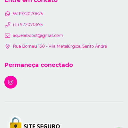
Entre em contato
5511972070675
(11) 972070675
aqueleboost@gmail.com
Rua Borneu 130 - Vila Metalúrgica, Santo André
Permaneça conectado