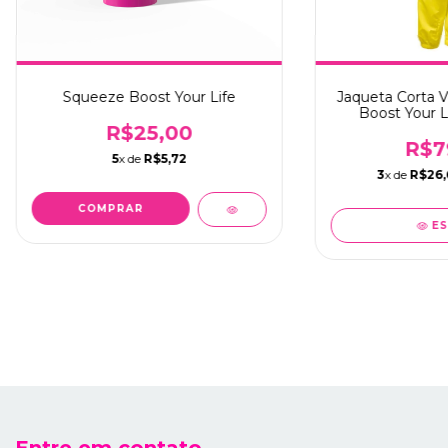
Squeeze Boost Your Life
Jaqueta Corta V
Boost Your L
R$25,00
R$7
5
x de
R$5,72
3
x de
R$26,
COMPRAR
ES