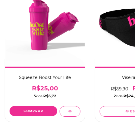
Squeeze Boost Your Life
Viseir
R$25,00
R$59,90
5
x de
R$5,72
2
x de
R$24,
COMPRAR
ES